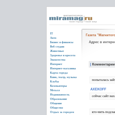
IT
Газета "Магнитог
Авто
Адрес в интерн
Бизнес и финансы
Веб-студии
Животные
Здоровье и кросота
Знакомства
Интернет
|
Комментарии
Интернет-магазины
Карта города
Кино, театр, музыка
попыталась зай
Клубы
Компьютеры
AXEKOFF
Металл
Недвижимость
сейчас сайт нах
Образование
Общение
Общество
кто-нить подска
Отдых за городом