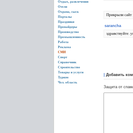
Отдых, развлечения
Отели
Охрана, сыск
Прикрыли сайт 
Порталы
Праздники
sarancha
Провайдеры
Производство
здравствуйте. 
Промышленность
Работа
Реклама
СМИ
Спорт
Справочник
Строительство
Товары и услуги
|
Добавить ком
Туризм
Чел. область
Защита от спам