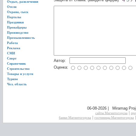
Отдых, развлечения
Отели
Охрана, сыск
Порталы
Праздники
Провайдеры
Производство
Промышленность
Работа
Реклама
СМИ
Спорт
Автор:
Справочник
Оценка:
Строительство
Товары и услуги
Туризм
Чел. область
06-08-2026 | Miramag Proj
|
сайты Магнитогорска
пре
|
банки Магнитогорска
гостиницы Магнитогорска