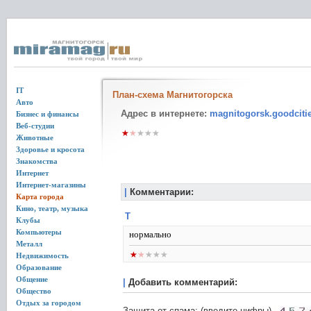
IT
План-схема Магнитогорска
Авто
Адрес в интернете:
magnitogorsk.goodciti
Бизнес и финансы
Веб-студии
Животные
Здоровье и кросота
Знакомства
Интернет
Интернет-магазины
|
Комментарии:
Карта города
Кино, театр, музыка
Т
Клубы
Компьютеры
нормально
Металл
Недвижимость
Образование
Общение
|
Добавить комментарий:
Общество
Отдых за городом
Защита от спама: (введите цифры)