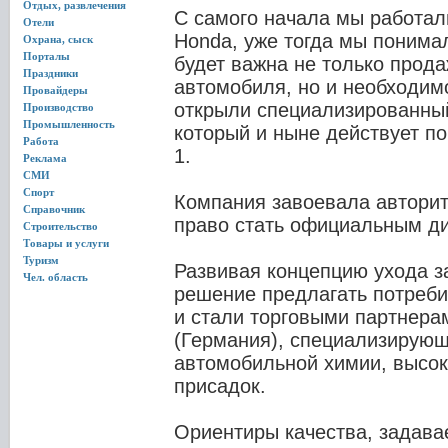
Отдых, развлечения
С самого начала мы работал
Отели
Honda, уже тогда мы понимал
Охрана, сыск
Порталы
будет важна не только прода
Праздники
автомобиля, но и необходимо
Провайдеры
открыли специализированны
Производство
Промышленность
который и ныне действует по
Работа
1.
Реклама
СМИ
Спорт
Компания завоевала авторит
Справочник
право стать официальным 
Строительство
Товары и услуги
Туризм
Развивая концепцию ухода з
Чел. область
решение предлагать потреби
и стали торговыми партнер
(Германия), специализирующ
автомобильной химии, высок
присадок.
Ориентиры качества, задав