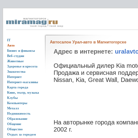
IT
Автосалон Урал-авто в Магнитогорске
Авто
Адрес в интернете:
uralavt
Бизнес и финансы
Веб-студии
Животные
Официальный дилер Kia motor
Здоровье и кросота
Продажа и сервисная подде
Знакомства
Интернет
Nissan, Kia, Great Wall, Daew
Интернет-магазины
Карта города
Кино, театр, музыка
Клубы
Компьютеры
Металл
Недвижимость
Образование
На авторынке города компани
Общение
2002 г.
Общество
Отдых за городом