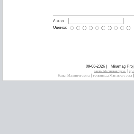
Автор:
Оценка:
09-08-2026 | Miramag Proj
|
сайты Магнитогорска
пре
|
банки Магнитогорска
гостиницы Магнитогорска